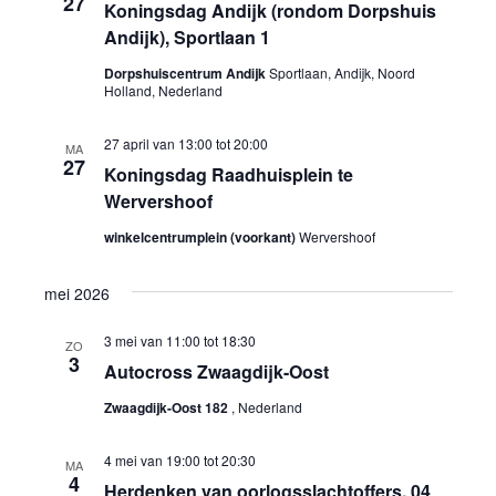
27
Koningsdag Andijk (rondom Dorpshuis
Andijk), Sportlaan 1
Dorpshuiscentrum Andijk
Sportlaan, Andijk, Noord
Holland, Nederland
27 april van 13:00
tot
20:00
MA
27
Koningsdag Raadhuisplein te
Wervershoof
winkelcentrumplein (voorkant)
Wervershoof
mei 2026
3 mei van 11:00
tot
18:30
ZO
3
Autocross Zwaagdijk-Oost
Zwaagdijk-Oost 182
, Nederland
4 mei van 19:00
tot
20:30
MA
4
Herdenken van oorlogsslachtoffers, 04