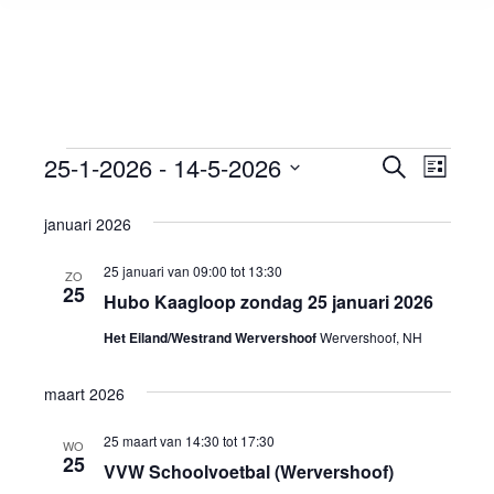
25-1-2026
 - 
14-5-2026
Evene
Even
Zoeken
Evenementen
Lijst
Selecteer
weer
Zoeke
januari 2026
een
navi
en
datum.
25 januari van 09:00
tot
13:30
ZO
25
Hubo Kaagloop zondag 25 januari 2026
weerg
Het Eiland/Westrand Wervershoof
Wervershoof, NH
navigat
maart 2026
25 maart van 14:30
tot
17:30
WO
25
VVW Schoolvoetbal (Wervershoof)