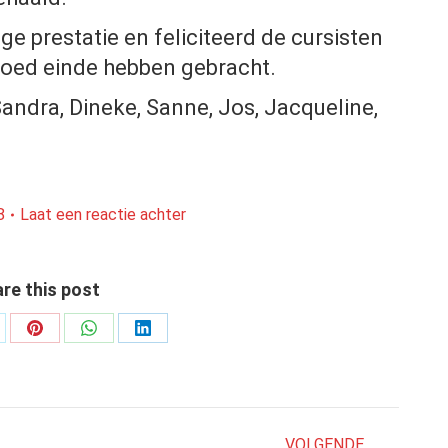
ge prestatie en feliciteerd de cursisten
goed einde hebben gebracht.
Sandra, Dineke, Sanne, Jos, Jacqueline,
8
Laat een reactie achter
re this post
el
Deel
Deel
Deel
op
op
op
Pinterest
WhatsApp
LinkedIn
VOLGENDE