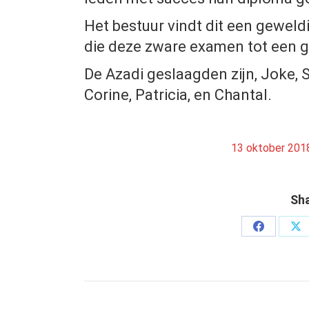
Het bestuur vindt dit een geweldi
die deze zware examen tot een 
De Azadi geslaagden zijn, Joke, 
Corine, Patricia, en Chantal.
13 oktober 201
Sha
Deel
De
op
op
Facebook
X
Bericht