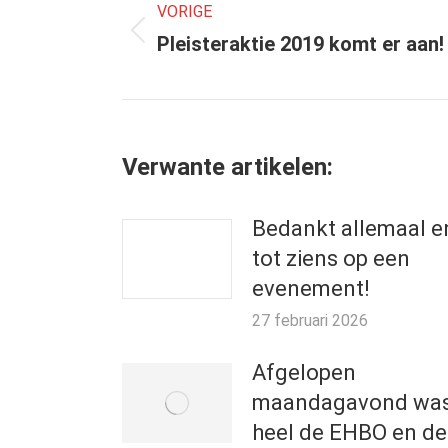
VORIGE
navigatie
Vorig
Pleisteraktie 2019 komt er aan!
bericht
Verwante artikelen:
Bedankt allemaal e
tot ziens op een
evenement!
27 februari 2026
Afgelopen
maandagavond wa
heel de EHBO en de