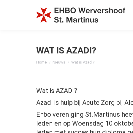
WAT IS AZADI?
Je bent hier:
Home
Nieuws
Wat is Azadi?
Wat is AZADI?
Azadi is hulp bij Acute Zorg bij A
Ehbo vereniging St.Martinus hee
leden en op Woensdag 10 oktobe
leden met succes hun diploma g