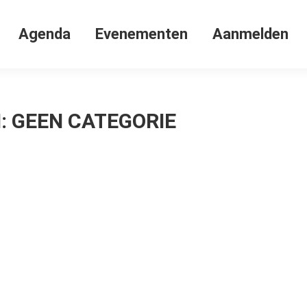
Agenda
Evenementen
Aanmelden
:
GEEN CATEGORIE
september 2025
Laat een reactie achter
n inmiddels weer begonnen met de EHBO less
ie les weer gehad. Wat ook wel eens gezeg