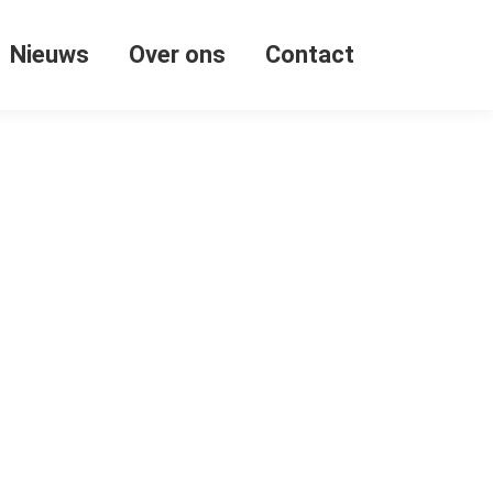
Nieuws
Over ons
Contact
en (na de zomervakantie) en
d mag worden…